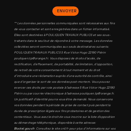
ENVOYER
** Les données personnelles communiquées sont nécessaires aux fins
de vous contacter et sont enregistrées dans un fichier informatisé.
Elles sont destinées à POULIQUEN TRAVAUX PUBLICS et ses sous-
traitants dans le seul but de répondre à votre message. Les données
collectées seront communiquées aux seuls destinataires suivants:
POULIQUEN TRAVAUX PUBLICS 5 Rue Victor Hugo 22190 Plérin
pouliquen.tp@orange.fr. Vous disposez de droits d’accès, de
rectification, d’effacement, de portabilité, de limitation, d’opposition,
de retrait de votre consentement à tout moment et du droit
d’introduire une réclamation auprès d’une autorité de contrôle, ainsi
que d’organiser le sort de vos données post-mortem. Vous pouvez
exercer ces droits par voie postale à l'adresse 5 Rue Victor Hugo 22190
Plérin ou par courrier électronique à l'adresse pouliquen.tp@orange.fr.
Un justificatif d'identité pourra vous être demandé. Nous conservons
vos données pendant la période de prise de contact puis pendant la
durée de prescription légale aux fins probatoires et de gestion des
contentieux. Vous avez le droit de vous inscrire sur la liste d'opposition
au démarchage téléphonique, disponible à cette adresse:
Bloctel.gouv.fr
. Consultez le site cnil.fr pour plus d’informations sur vos