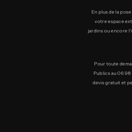
En plus de la pos
votre espace exté
jardins ou encore l
Pour toute deman
Publics au 06 98 
devis gratuit et p